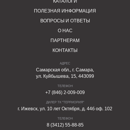
КАТАЛОГИ
Первоначальные характеристики сохраняются при
ПОЛЕЗНАЯ ИНФОРМАЦИЯ
температурных колебаниях, длительном воздействии
прямых солнечных лучей. Они легко противостоят
ВОПРОСЫ И ОТВЕТЫ
внешним воздействиям, механическим повреждениям.
О НАС
Пандусы из бетона морозостойкие, поэтому безопасны
и удобны в любое время года.
ПАРТНЕРАМ
КОНТАКТЫ
Покупайте комплект бетонных пандусов ФАРБШТАЙН,
в состав которого входит семь типов элементов: по три
АДРЕС
левых и правых, один - центральный. Пандусы помогут
Самарская обл., г. Самара,
грамотно обустроить территорию, сделать ее более
ул. Куйбышева, 15, 443099
функциональной и безопасной.
ТЕЛЕФОН
+7 (846) 2-009-009
ДИЛЕР ТК "ТЕРРИОРИЯ"
г. Ижевск, ул. 10 лет Октября, д. 44б оф. 102
ТЕЛЕФОН
8 (3412) 55-88-85