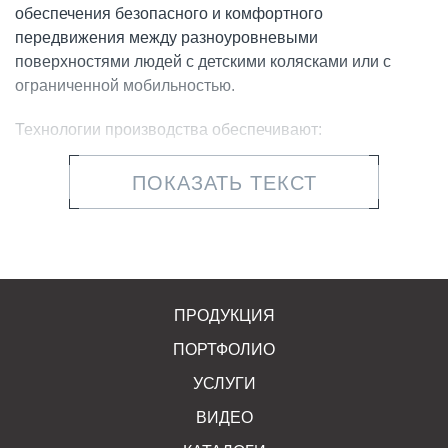
обеспечения безопасного и комфортного
передвижения между разноуровневыми
поверхностями людей с детскими колясками или с
ограниченной мобильностью.
Технологии производства обеспечивают:
повышенную прочность конструкций;
ПОКАЗАТЬ ТЕКСТ
высокую точность стыковки, за счет выверенной
геометрии;
модульный дизайн деталей, который позволяет
собирать их вместе для создания пандусов
ПРОДУКЦИЯ
различной ширины;
ПОРТФОЛИО
плавное и безопасное движение средств
УСЛУГИ
индивидуальной мобильности и пешеходов при
примыкании тротуара к дорожному полотну
ВИДЕО