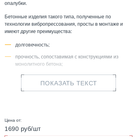
опалубки.
Бетонные изделия такого типа, полученные по
технологии вибропрессования, просты в монтаже и
имеют другие преимущества:
долговечность;
прочность, сопоставимая с конструкциями из
монолитного бетона;
декоративность, так как лицевая сторона блоков
ПОКАЗАТЬ ТЕКСТ
детально имитирует оттенок и фактуру
натурального колотого камня;
стойкость к ультрафиолетовым лучам и
климатическим явлениям.
Цена от:
Компания ФАРБШТАЙН предлагает сдвоенные блоки
1690 руб/шт
для подпорных стен в двух размерах: