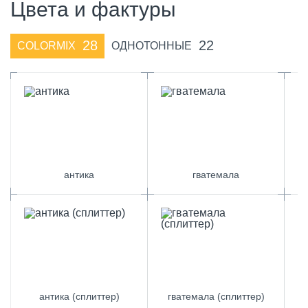
Цвета и фактуры
28
22
COLORMIX
ОДНОТОННЫЕ
антика
гватемала
антика (сплиттер)
гватемала (сплиттер)
к