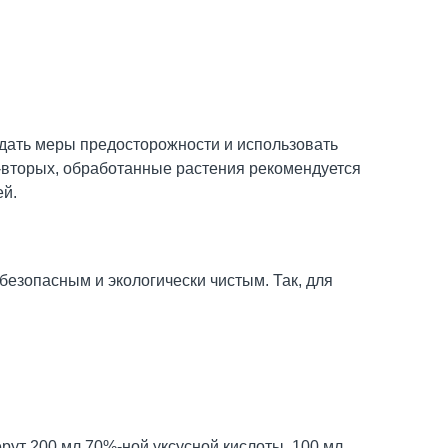
юдать меры предосторожности и использовать
-вторых, обработанные растения рекомендуется
ей.
езопасным и экологически чистым. Так, для
рут 200 мл 70%-ной уксусной кислоты, 100 мл