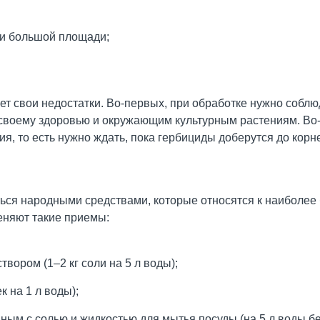
ии большой площади;
ет свои недостатки. Во-первых, при обработке нужно собл
 своему здоровью и окружающим культурным растениям. Во
я, то есть нужно ждать, пока гербициды доберутся до корн
ся народными средствами, которые относятся к наиболее б
еняют такие приемы:
вором (1–2 кг соли на 5 л воды);
к на 1 л воды);
ым с солью и жидкостью для мытья посуды (на 5 л воды бе