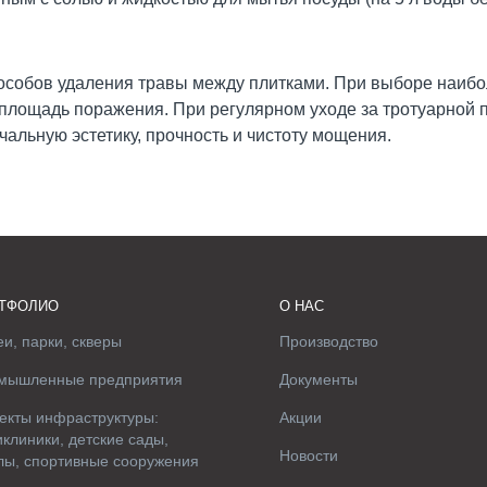
особов удаления травы между плитками. При выборе наибол
ю площадь поражения. При регулярном уходе за тротуарной
альную эстетику, прочность и чистоту мощения.
ТФОЛИО
О НАС
и, парки, скверы
Производство
мышленные предприятия
Документы
екты инфраструктуры:
Акции
клиники, детские сады,
Новости
лы, спортивные сооружения