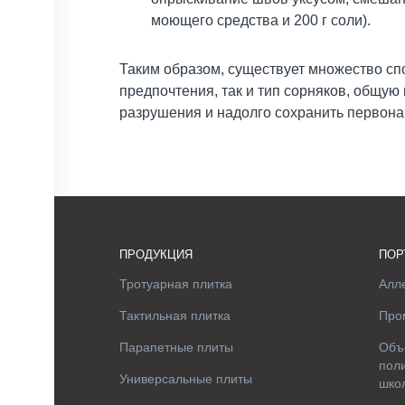
моющего средства и 200 г соли).
Таким образом, существует множество сп
предпочтения, так и тип сорняков, общу
разрушения и надолго сохранить первонач
ПРОДУКЦИЯ
ПОР
Тротуарная плитка
Алле
Тактильная плитка
Про
Парапетные плиты
Объ
поли
Универсальные плиты
шко