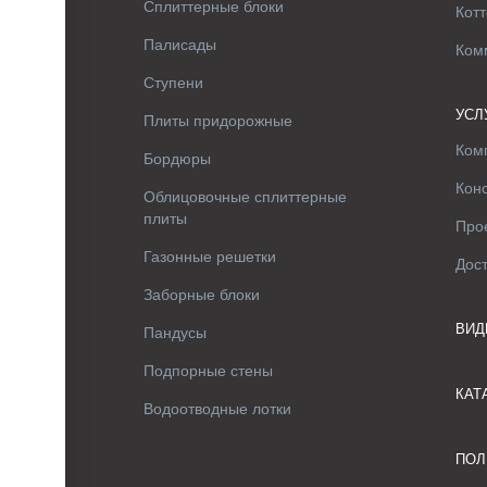
Сплиттерные блоки
Котт
Палисады
Ком
Ступени
УСЛ
Плиты придорожные
Ком
Бордюры
Кон
Облицовочные сплиттерные
плиты
Про
Газонные решетки
Дос
Заборные блоки
ВИД
Пандусы
Подпорные стены
КАТ
Водоотводные лотки
ПОЛ