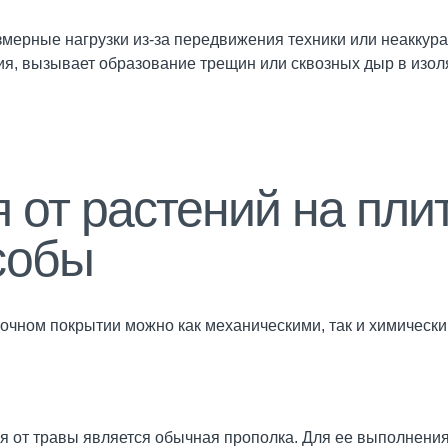
мерные нагрузки из-за передвижения техники или неаккура
ия, вызывает образование трещин или сквозных дыр в изоля
я от растений на пли
собы
точном покрытии можно как механическими, так и химическ
я от травы является обычная прополка. Для ее выполнени