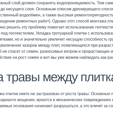
жный слой должен сохранять водопроницаемость. Тем сам
до несущего слоя. Основным плюсом дренирующего способа
твенный водообмен, а также высокая ремонтопригодность (
ведении ремонтных работ). Однако этот способ монтажа п
но решить эту проблему помогает использование геотексти
 под геотекстилем. Укладка тротуарной плитки с использов
тками, но и значительно увеличит несущую способность гру
увеличения зазоров между плит, появляющихся при разрас
б не спасет от семян, разносимых ветром и прорастающих 
ствие на рост семян и вот мы уже можем наблюдать как р
а травы между плит
 плитки никто не застрахован от роста травы. Основные 
варианте мощения, кроются в механических повреждениях 
емые основания начинают разрушаться, а это влечет за со