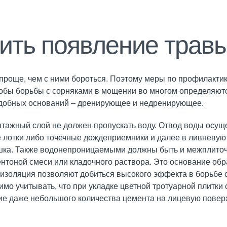
ить появление травы
проще, чем с ними бороться. Поэтому меры по профилактик
собы борьбы с сорняками в мощении во многом определяют
одобных оснований – дренирующее и недренирующее.
ажный слой не должен пропускать воду. Отвод воды осуще
 лотки либо точечные дождеприемники и далее в ливневую
шка. Также водонепроницаемыми должны быть и межплит
нтоной смеси или кладочного раствора. Это основание обр
гоизоляция позволяют добиться высокого эффекта в борьбе 
мо учитывать, что при укладке цветной тротуарной плитки
ие даже небольшого количества цемента на лицевую повер