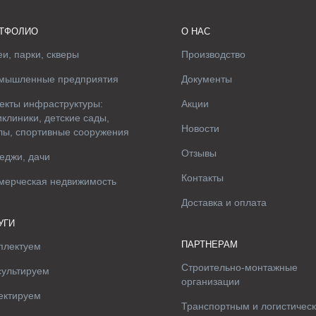
ТФОЛИО
О НАС
и, парки, скверы
Производство
мышленные предприятия
Документы
екты инфраструктуры:
Акции
клиники, детские сады,
Новости
лы, спортивные сооружения
Отзывы
еджи, дачи
Контакты
мерческая недвижимость
Доставка и оплата
УГИ
ПАРТНЕРАМ
плектуем
Строительно-монтажные
сультируем
организации
ектируем
Транспортным и логистичес