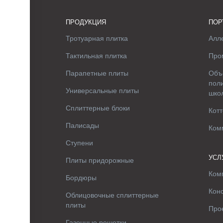
ПРОДУКЦИЯ
ПОР
Тротуарная плитка
Алле
Тактильная плитка
Про
Парапетные плиты
Объ
поли
Универсальные плиты
шко
Сплиттерные блоки
Котт
Палисады
Ком
Ступени
УСЛ
Плиты придорожные
Ком
Бордюры
Кон
Облицовочные сплиттерные
плиты
Про
Газонные решетки