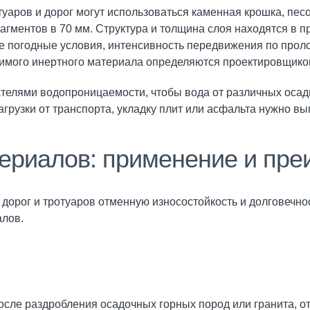
уаров и дорог могут использоваться каменная крошка, пес
рагментов в 70 мм. Структура и толщина слоя находятся в 
е погодные условия, интенсивность передвижения по прол
димого инертного материала определяются проектировщиком
телями водопроницаемости, чтобы вода от различных осад
грузки от транспорта, укладку плит или асфальта нужно в
ериалов: применение и пр
 дорог и тротуаров отменную износостойкость и долговеч
алов.
осле раздробления осадочных горных пород или гранита, 