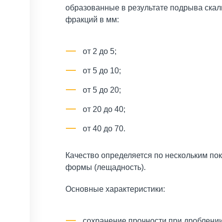
образованные в результате подрыва скал
фракций в мм:
от 2 до 5;
от 5 до 10;
от 5 до 20;
от 20 до 40;
от 40 до 70.
Качество определяется по нескольким пок
формы (лещадность).
Основные характеристики:
сохранение прочности при дроблении