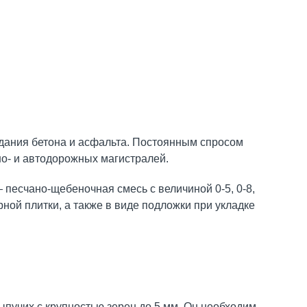
дания бетона и асфальта. Постоянным спросом
но- и автодорожных магистралей.
 песчано-щебеночная смесь с величиной 0-5, 0-8,
ной плитки, а также в виде подложки при укладке
ыпучих с крупностью зерен до 5 мм. Он необходим