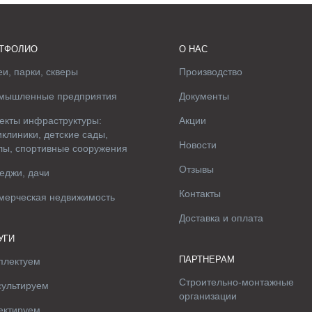
ТФОЛИО
О НАС
и, парки, скверы
Производство
мышленные предприятия
Документы
екты инфраструктуры:
Акции
клиники, детские сады,
Новости
лы, спортивные сооружения
Отзывы
еджи, дачи
Контакты
мерческая недвижимость
Доставка и оплата
УГИ
ПАРТНЕРАМ
плектуем
Строительно-монтажные
сультируем
организации
ектируем