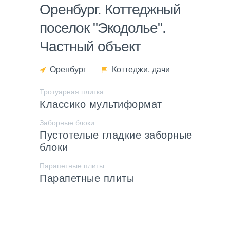
Оренбург. Коттеджный
поселок "Экодолье".
Частный объект
Оренбург
Коттеджи, дачи
Тротуарная плитка
Классико мультиформат
Заборные блоки
Пустотелые гладкие заборные
блоки
Парапетные плиты
Парапетные плиты