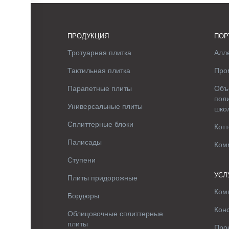
ПРОДУКЦИЯ
ПОР
Тротуарная плитка
Алле
Тактильная плитка
Про
Парапетные плиты
Объ
поли
Универсальные плиты
шко
Сплиттерные блоки
Котт
Палисады
Ком
Ступени
УСЛ
Плиты придорожные
Ком
Бордюры
Кон
Облицовочные сплиттерные
плиты
Про