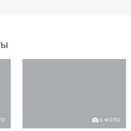
ты
ТО
6 ФОТО