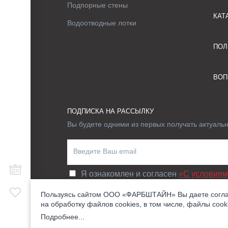
Подпорные стены
КАТ
Водоотводные лотки
ПОЛ
ВОП
ПОДПИСКА НА РАССЫЛКУ
Вы будете одними из первых получать актуаль
Я ознакомлен и согласен
«C условиям
Пользуясь сайтом ООО «ФАРБШТАЙН» Вы даете согл
ОТЗЫВ СОГЛАСИЯ ОБРАБОТКИ ПЕРСОНАЛЬНЫХ
на обработку файлов cookies, в том числе, файлы cook
Подробнее...
Карта сайта
Политика конфиденциальности