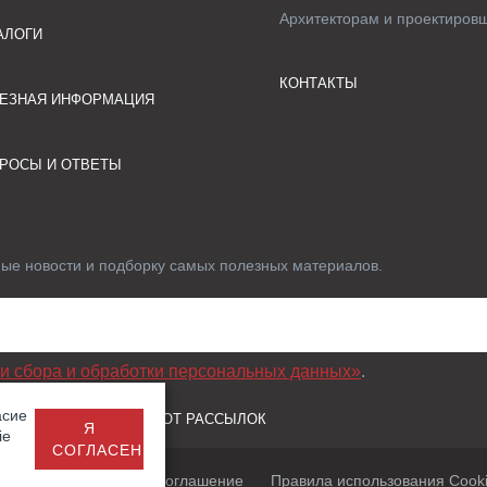
Архитекторам и проектиров
АЛОГИ
КОНТАКТЫ
ЕЗНАЯ ИНФОРМАЦИЯ
РОСЫ И ОТВЕТЫ
ные новости и подборку самых полезных материалов.
и сбора и обработки персональных данных»
.
асие
 ДАННЫХ И ОТПИСКА ОТ РАССЫЛОК
Я
ie
СОГЛАСЕН
Пользовательское соглашение
Правила использования Cook