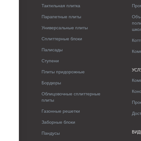
Тактильная плитка
Про
Парапетные плиты
Объ
поли
Универсальные плиты
шко
Сплиттерные блоки
Котт
Палисады
Ком
Ступени
УСЛ
Плиты придорожные
Ком
Бордюры
Кон
Облицовочные сплиттерные
плиты
Про
Газонные решетки
Дос
Заборные блоки
ВИД
Пандусы