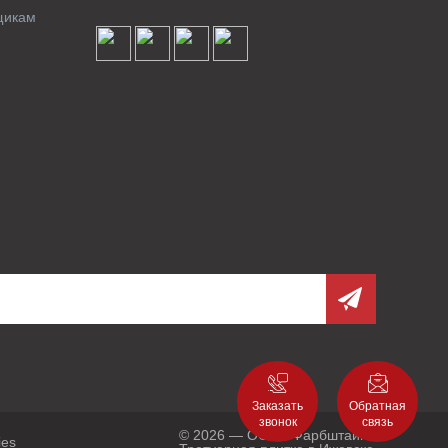
щикам
Заказать
Обратная
звонок
связь
© 2026 — ООО «Фарбштайн»
ies