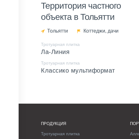
Территория частного
объекта в Тольятти
Тольятти
Коттеджи, дачи
Тротуарная плитка
Ла-Линия
Тротуарная плитка
Классико мультиформат
ПРОДУКЦИЯ
ПОР
Тротуарная плитка
Алле