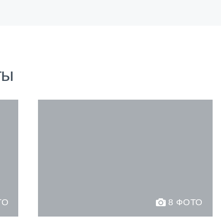
ты
ТО
8 ФОТО