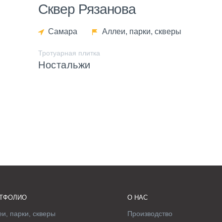
Сквер Рязанова
Самара
Аллеи, парки, скверы
Тротуарная плитка
Ностальжи
ТФОЛИО
О НАС
и, парки, скверы
Производство