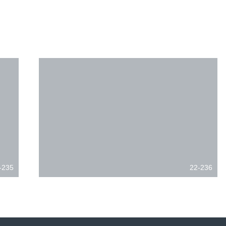
-235
22-236