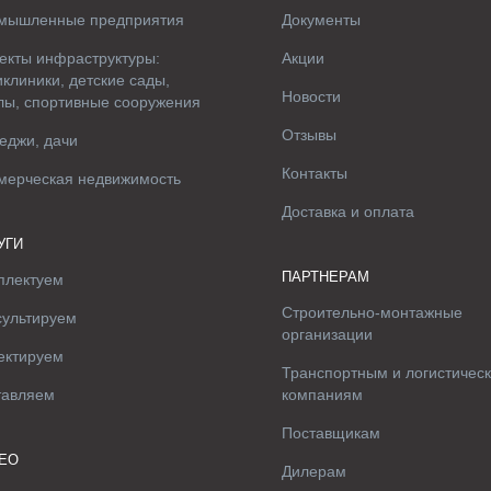
мышленные предприятия
Документы
екты инфраструктуры:
Акции
клиники, детские сады,
Новости
лы, спортивные сооружения
Отзывы
еджи, дачи
Контакты
мерческая недвижимость
Доставка и оплата
УГИ
ПАРТНЕРАМ
плектуем
Строительно-монтажные
сультируем
организации
ектируем
Транспортным и логистичес
тавляем
компаниям
Поставщикам
ЕО
Дилерам