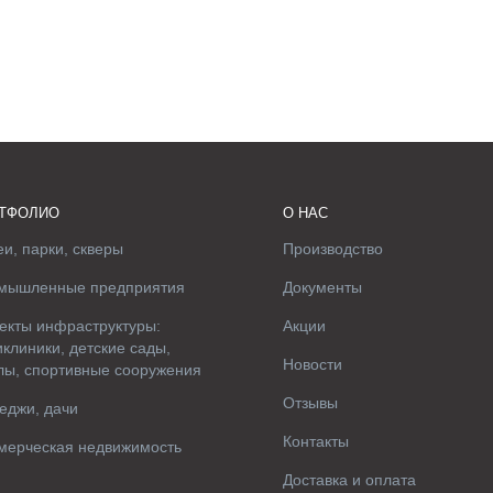
ТФОЛИО
О НАС
и, парки, скверы
Производство
мышленные предприятия
Документы
екты инфраструктуры:
Акции
клиники, детские сады,
Новости
лы, спортивные сооружения
Отзывы
еджи, дачи
Контакты
мерческая недвижимость
Доставка и оплата