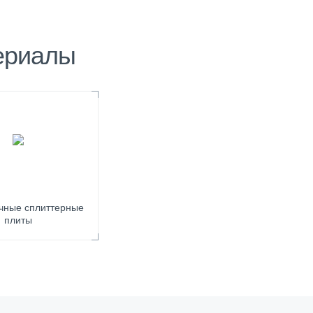
ериалы
чные сплиттерные
плиты