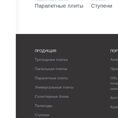
Парапетные плиты
Ступени
ПРОДУКЦИЯ
ПОР
Тротуарная плитка
Алле
Тактильная плитка
Про
Парапетные плиты
Объ
поли
Универсальные плиты
шко
Сплиттерные блоки
Котт
Палисады
Ком
Ступени