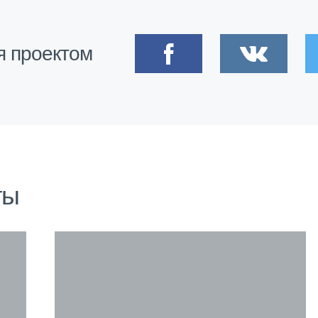
я проектом
ты