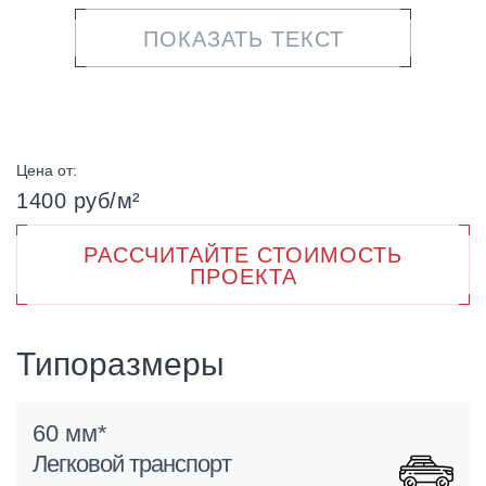
коллекции – взаимозаменяемая размерность, за счет
ПОКАЗАТЬ ТЕКСТ
которой можно легко менять элементы в раскладке,
выкладывая камни в различных вариантах. По краям
плит присутствует небольшая технологическая фаска,
позволяющей скрывать мелкие перепады и
нивелировать неровности основания.
Цена от:
Компания «ФАРБШТАЙН» предлагает купить
1400 руб/м²
тротуарную вибропрессованную плитку собственного
производства по демократичной цене. Для точного
РАССЧИТАЙТЕ СТОИМОСТЬ
расчета необходимого количества изделий
ПРОЕКТА
воспользуйтесь калькулятором, который предусмотрен
на сайте. Компания готова организовать поставку
партий любого объема и доставку товара по России.
Типоразмеры
*50х125х60 не доступна обработка Рувидо и Лавато
60 мм*
Легковой транспорт