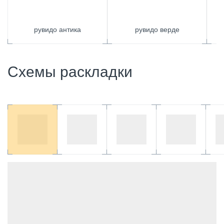
рувидо антика
рувидо верде
Схемы раскладки